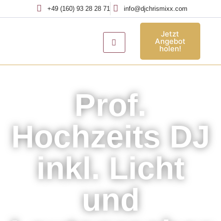
+49 (160) 93 28 28 71
info@djchrismixx.com
Jetzt
Angebot
holen!
Hochzeits DJ Zirndorf
Prof.
Hochzeits DJ
inkl. Licht
und