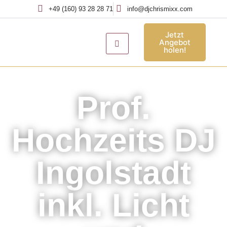
+49 (160) 93 28 28 71
info@djchrismixx.com
Jetzt
Angebot
holen!
Hochzeits DJ Ingolstadt
Prof.
Hochzeits DJ
Ingolstadt
inkl. Licht